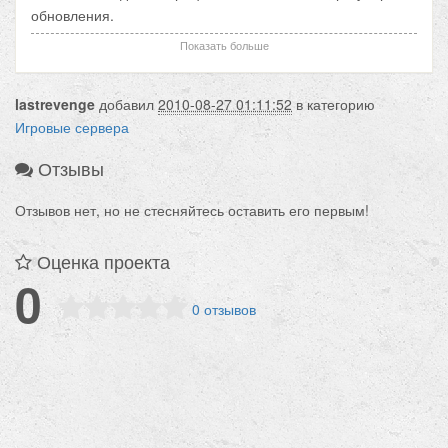
обновления.
Заходите — мы прислушиваемся к мнениям наших
Показать больше
игроков.
lastrevenge
добавил
2010-08-27 01:11:52
в категорию
Игровые сервера
Отзывы
Отзывов нет, но не стесняйтесь оставить его первым!
Оценка проекта
0
0 отзывов