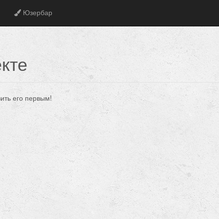
Юзербар
кте
вить его первым!