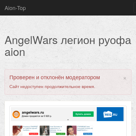
Aion-Top
AngelWars легион руофа
aion
×
Проверен и отклонён модератором
Сайт недоступен продолжительное время.