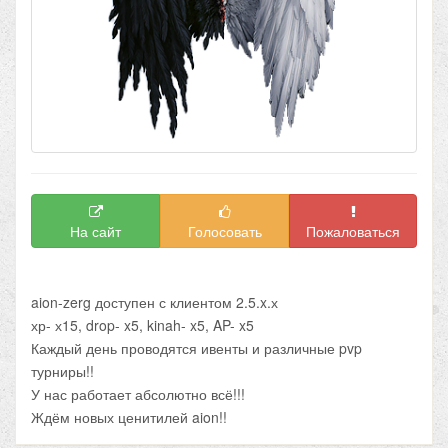
На сайт
Голосовать
Пожаловаться
aion-zerg доступен с клиентом 2.5.x.х
хр- х15, drop- x5, kinah- x5, AP- x5
Каждый день проводятся ивенты и различные pvp
турниры!!
У нас работает абсолютно всё!!!
Ждём новых ценитилей aion!!