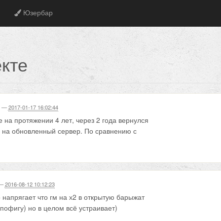
Юзербар
кте
—
2017-01-17 16:02:44
 на протяжении 4 лет, через 2 года вернулся
е на обновленный сервер. По сравнению с
на сервере играть одно удовольствие.
сегда на серве, появились мини ивенты и
астольгии снова начал играть
—
2016-08-12 10:12:23
 напрягает что гм на х2 в открытую барыжат
 пофигу) но в целом всё устраивает)