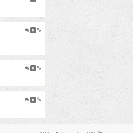
0
0
0
Top