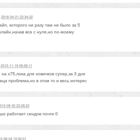
—
2016-04-21 22:34:32
йп, которого ни разу там не было за 5
нлайн,начав все с нуля,но по-моему
шихся.Народу мало,а про х2 вообще
нлайна ноль
—
2015-11-19 06:26:11
на х75,лока для новичков супер,за 3 дня
ица проблема,но в этом то и весь интерес
015-09-30 23:28:23
ошо работает сендов почти 0
5-08-04 19:32:01