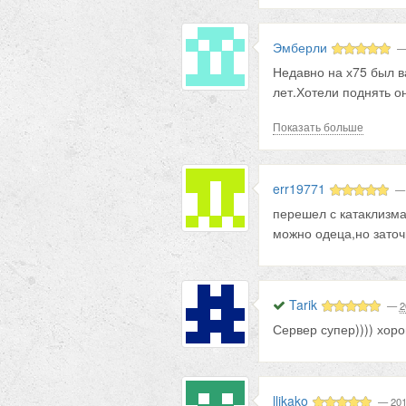
Эмберли
Недавно на х75 был ва
лет.Хотели поднять о
разогнали всех остав
Показать больше
молчу.Ближе к ночи о
err19771
перешел с катаклизма 
можно одеца,но заточ
Tarik
—
2
Сервер супер)))) хор
llikako
—
201