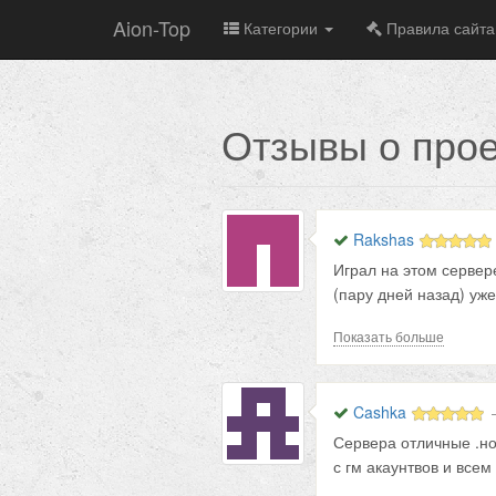
Aion-Top
Категории
Правила сайта
Отзывы о прое
Rakshas
Играл на этом сервере
(пару дней назад) уж
тем временем сейчас 
Показать больше
Сендлогов нет, гмы в
прочее. В общем от н
Cashka
Сервера отличные .но
с гм акаунтвов и всем