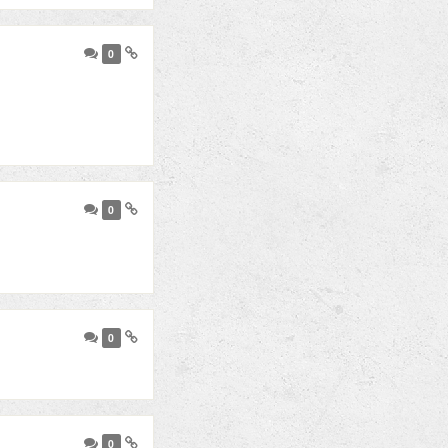
0
0
0
0