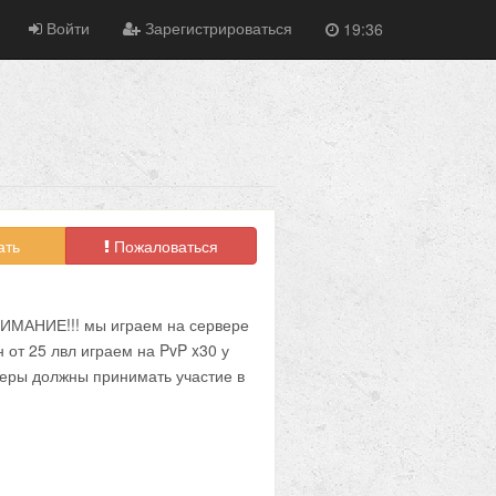
Войти
Зарегистрироваться
19:36
ать
Пожаловаться
ВНИМАНИЕ!!! мы играем на сервере
 от 25 лвл играем на PvP x30 у
неры должны принимать участие в