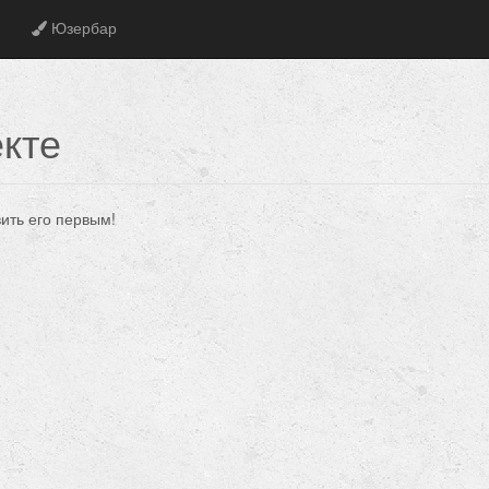
Юзербар
кте
вить его первым!