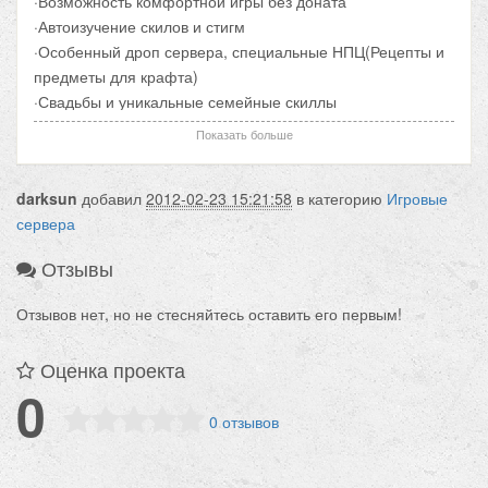
·Возможность комфортной игры без доната
·Автоизучение скилов и стигм
·Особенный дроп сервера, специальные НПЦ(Рецепты и
предметы для крафта)
·Свадьбы и уникальные семейные скиллы
·Сборка рабочая на 95%
Показать больше
·Ивенты и конкурсы
·Собственное радио DS FM
darksun
добавил
2012-02-23 15:21:58
в категорию
Игровые
·бонус за голосование
сервера
·Качественная Геодата
·Мощный античит на стороне сервера и клиента.
Отзывы
Отзывов нет, но не стесняйтесь оставить его первым!
Оценка проекта
0
0 отзывов