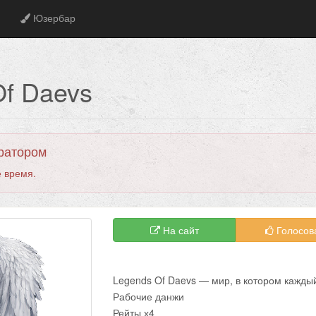
Юзербар
Of Daevs
ратором
 время.
На сайт
Голосов
Legends Of Daevs — мир, в котором каждый
Рабочие данжи
Рейты х4