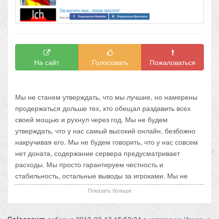
На сайт
Голосовать
Пожаловаться
Мы не станем утверждать, что мы лучшие, но намерены
продержаться дольше тех, кто обещал раздавить всех
своей мощью и рухнул через год. Мы не будем
утверждать, что у нас самый высокий онлайн, безбожно
накручивая его. Мы не будем говорить, что у нас совсем
нет доната, содержание сервера предусматривает
расходы. Мы просто гарантируем честность и
стабильность, остальные выводы за игроками. Мы не
рвемся в число титанов онлайна, качество лучше, чем
Показать больше
количество. Античит — лучший на сегодняшнем рынке
Сборка — одна из наиболее рабочих и сбалансированых