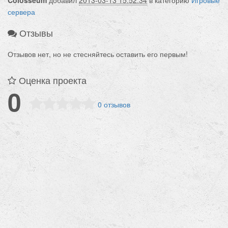
Colosseum
добавил
2013-03-13 15:52:34
в категорию
Игровые
Администрация — адекватная, стресоустойчивая,
сервера
внимательная
Мероприятия и ивенты — гарантируем
Отзывы
Остальное увидите сами.
Релиз 18.03.2013г
Отзывов нет, но не стесняйтесь оставить его первым!
Оценка проекта
0
0 отзывов