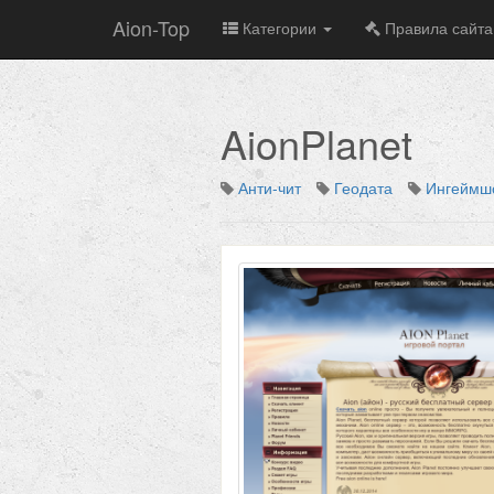
Aion-Top
Категории
Правила сайта
AionPlanet
Анти-чит
Геодата
Ингеймш