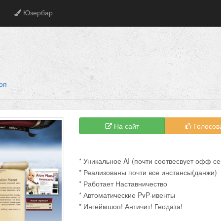
Юзербар
оп
На сайт
Голосов
* Уникальное AI (почти соотвесвует офф с
* Реализованы почти все инстансы(данжи)
* Работает Наставничество
* Автоматические PvP-ивенты
* Ингеймшоп! Античит! Геодата!