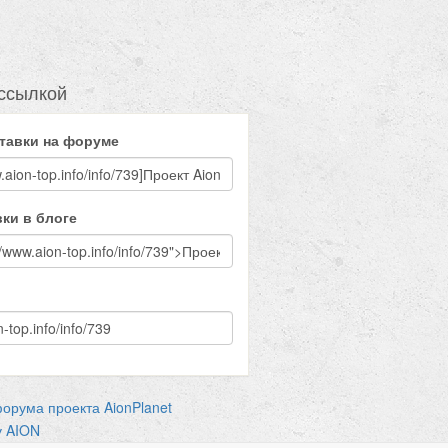
ссылкой
тавки на форуме
ки в блоге
форума проекта AionPlanet
у AION