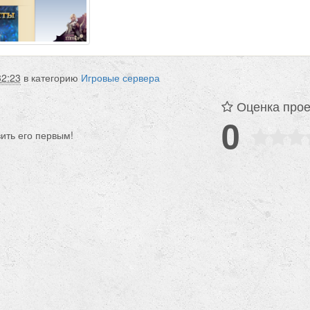
32:23
в категорию
Игровые сервера
Оценка прое
0
вить его первым!