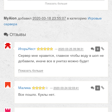
стороне клиента)
Показать больше
Особенности сервера:
MyAion
добавил
2020-03-18 23:55:07
в категорию
Игровые
сервера
— Игра: Aion
— Версия: 4.6
Отзывы
— Сборка сервера: 100%-реализация (официальная
сборка)
— Базовые рейты: x1
ИгорьНест
—
2020-03-25 09:38:31
0
— Игровой магазин, не влияющий на игровой баланс
Сервер мне нравится, главное чтобы воду в шоп не
добавили, иначе все в унитаз можно будет
Мы постарались воссоздать старый добрый Aion на
смывать. И
лучшей версии 4.6 и рейтах x1.
Показать больше
Приходите и играйте!
Малика
—
2020-03-24 02:03:41
0
Все пошло. Куклы нет.