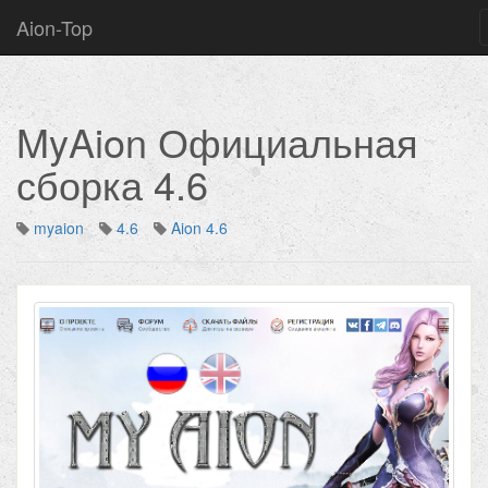
Aion-Top
MyAion Официальная
сборка 4.6
myaion
4.6
Aion 4.6