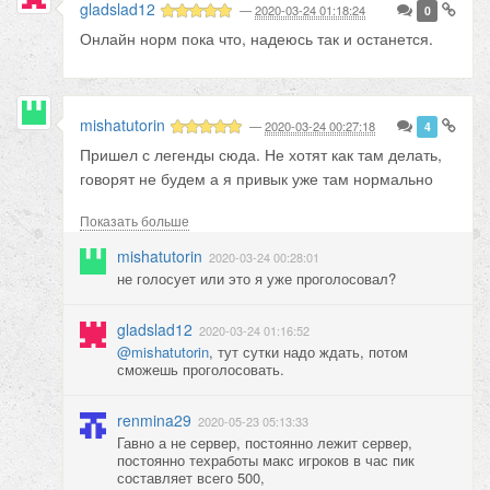
gladslad12
—
2020-03-24 01:18:24
0
Онлайн норм пока что, надеюсь так и останется.
mishatutorin
—
2020-03-24 00:27:18
4
Пришел с легенды сюда. Не хотят как там делать,
говорят не будем а я привык уже там нормально
мне было. Людей много бегает мобов моих
Показать больше
убивают. Игру запускал два дня но сам не мог
анивирус исключения добавить и патч распечатать
mishatutorin
2020-03-24 00:28:01
не умел. А как тут голосовать. Не могу
не голосует или это я уже проголосовал?
проголосовать на аионтоп.
gladslad12
2020-03-24 01:16:52
@mishatutorin
, тут сутки надо ждать, потом
сможешь проголосовать.
renmina29
2020-05-23 05:13:33
Гавно а не сервер, постоянно лежит сервер,
постоянно техработы макс игроков в час пик
составляет всего 500,