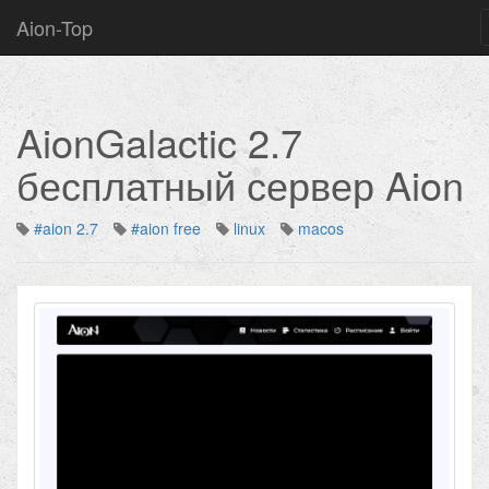
Aion-Top
AionGalactic 2.7
бесплатный сервер Aion
#aion 2.7
#aion free
linux
macos