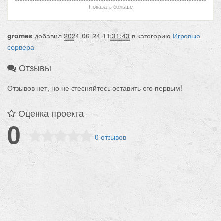
среди игроков, главное чтобы каждому было комфортно
Показать больше
на сервере.
gromes
добавил
2024-06-24 11:31:43
в категорию
Игровые
Работаем на своем ланчере, игра работает на Windows
сервера
XP, Vista, 7, 10, 11, а так же запускается под wine на Linux
и MacOS. Подробнее на нашем сайте:
Отзывы
https://aiongalactic.ru/news/1
Отзывов нет, но не стесняйтесь оставить его первым!
Оценка проекта
0
0 отзывов