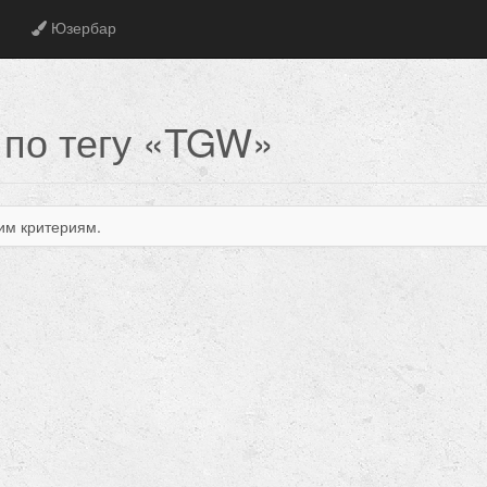
Юзербар
 по тегу «TGW»
им критериям.