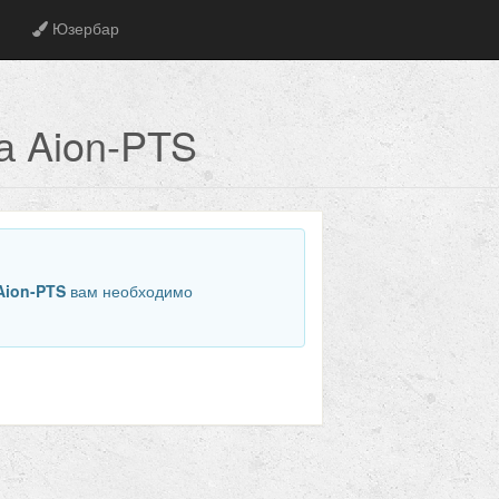
Юзербар
а Aion-PTS
Aion-PTS
вам необходимо