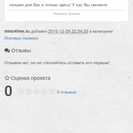
лучшее для Вас и только здесь! У нас Вы сможете
насладится незабываемым и захватывающим игровым
Показать больше
процессом, а так же принять участие в интересных
игровых ивентах. Кроме того мы гарантируем Вам
mmo4free.ru
добавил
2010-12-29 22:34:20
в категорию
стабильность и никаких вайпов!
Игровые сервера
Мы с Вами начиная с 04.04.10!
Отзывы
Отзывов нет, но не стесняйтесь оставить его первым!
Оценка проекта
0
0 отзывов