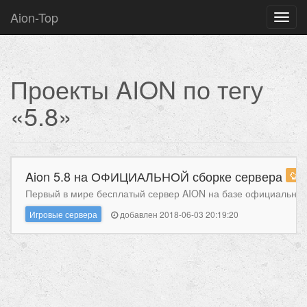
Aion-Top
Нави
Проекты AION по тегу
«5.8»
Aion 5.8 на ОФИЦИАЛЬНОЙ сборке сервера
0
Первый в мире бесплатый сервер AION на базе официальной с
Игровые сервера
добавлен 2018-06-03 20:19:20