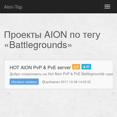
Aion-Top
Нави
Проекты AION по тегу
«Battlegrounds»
HOT AiON PvP & PvE server
0
20
Добро пожаловать на Hot Aion PvP & PvE Battlegrounds сервер.
Игровые сервера
добавлен 2017-10-08 14:45:32