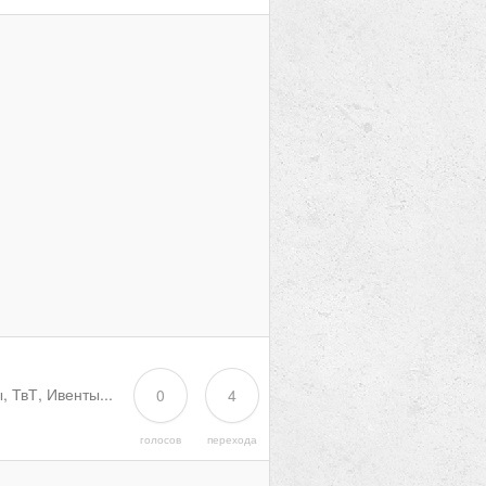
ТвТ, Ивенты...
0
4
голосов
перехода