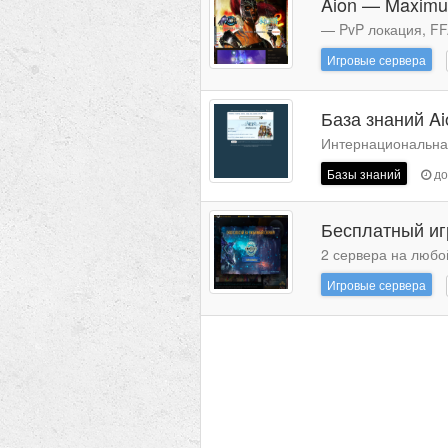
Aion — Maximu
— PvP локация, FF
Игровые сервера
База знаний Ai
Интернациональная 
Базы знаний
до
Бесплатный иг
2 сервера на любой
Игровые сервера