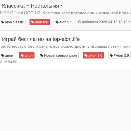
.1 Классика ~ Ностальгия ~
 AFIRE Official OOO UZ. Классика всех потрясающих моментов игры и
добавлен 2020-04-18 18:19:3
aion classic
aion fire
aion 2.1
0 Играй бесплатно на top-aion.life
раПолностью бесплатный, все можно достичь игровым путемНизкие
айон
аион
Новый сервер айон
айон 3.0
#Aion 3.6
8 15:54:50