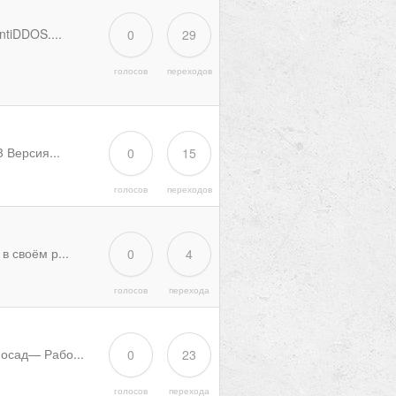
tiDDOS....
0
29
голосов
переходов
 Версия...
0
15
голосов
переходов
 своём р...
0
4
голосов
перехода
осад— Рабо...
0
23
голосов
перехода