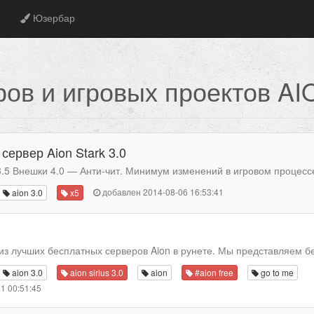
Юзербар
ров и игровых проектов AI
сервер Aion Stark 3.0
3.5 Внешки 4.0 — Анти-чит. Минимум изменений в игровом процессе.
добавлен 2014-08-06 16:53:41
aion 3.0
x5
 из лучших бесплатных серверов Aion в рунете. Мы представляем бе
aion 3.0
aion sirius 3.0
aion
#aion free
go to me
1 00:51:45