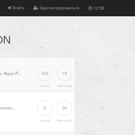
Войти
Зарегистрироваться
12:58
ON
 Фулл P...
103
15
голоса
переходов
сплат...
0
26
голосов
переходов