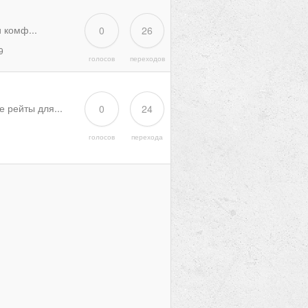
 комф...
0
26
9
голосов
переходов
 рейты для...
0
24
голосов
перехода