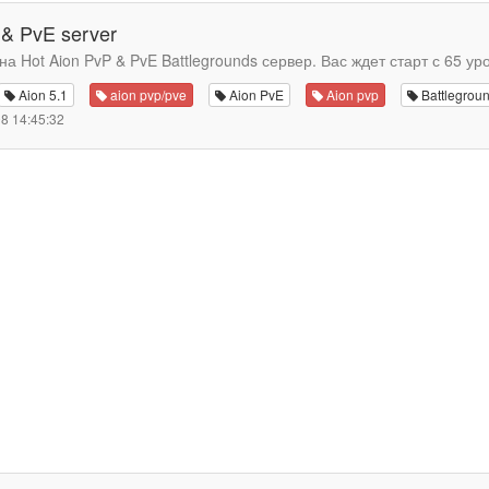
& PvE server
а Hot Aion PvP & PvE Battlegrounds сервер. Вас ждет старт с 65 уро.
Aion 5.1
aion pvp/pve
Aion PvE
Aion pvp
Battlegrou
8 14:45:32