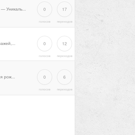
— Уникаль...
0
17
голосов
переходов
ажей,...
0
12
голосов
переходов
я рож...
0
6
голосов
переходов