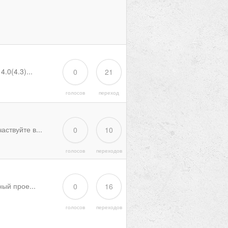
.0(4.3)...
0
21
голосов
переход
ствуйте в...
0
10
голосов
переходов
ый прое...
0
16
голосов
переходов