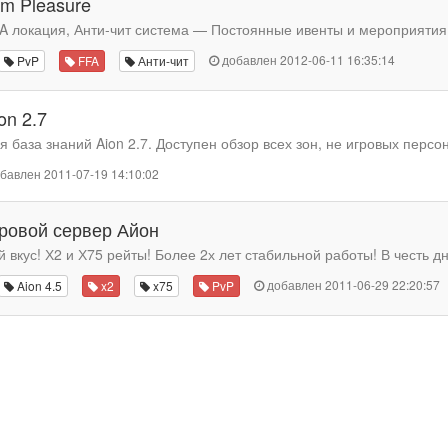
m Pleasure
A локация, Анти-чит система — Постоянные ивенты и мероприятия 
добавлен 2012-06-11 16:35:14
PvP
FFA
Анти-чит
on 2.7
база знаний Aion 2.7. Доступен обзор всех зон, не игровых персон
бавлен 2011-07-19 14:10:02
ровой сервер Айон
 вкус! Х2 и Х75 рейты! Более 2х лет стабильной работы! В честь дн
добавлен 2011-06-29 22:20:57
Aion 4.5
x2
x75
PvP