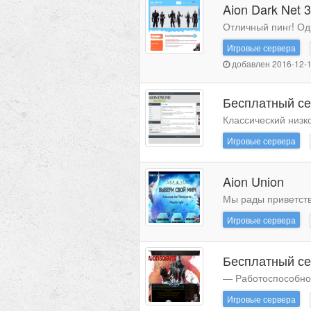
Aion Dark Net 
Отличный пинг! Од
Игровые сервера
добавлен 2016-12-1
Бесплатный се
Классический низк
Игровые сервера
Aion Union
Мы рады приветств
Игровые сервера
Бесплатный сер
— Работоспособнос
Игровые сервера