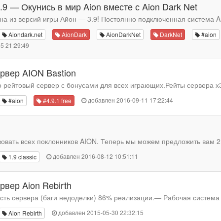
3.9 — Окунись в мир Aion вместе с Aion Dark Net
на из версий игры Айон — 3.9! Постоянно подключенная система An
Aiondark.net
AionDark
AionDarkNet
DarkNet
#aion
5 21:29:49
рвер AION Bastion
о рейтовый сервер с бонусами для всех играющих.Рейты сервера х3
добавлен 2016-09-11 17:22:44
#aion
#4.9.1 free
овать всех поклонников AION. Теперь мы можем предложить вам 2 в
добавлен 2016-08-12 10:51:11
1.9 classic
вер Aion Rebirth
ть сервера (баги недоделки) 86% реализации.— Рабочая система 
добавлен 2015-05-30 22:32:15
Aion Rebirth