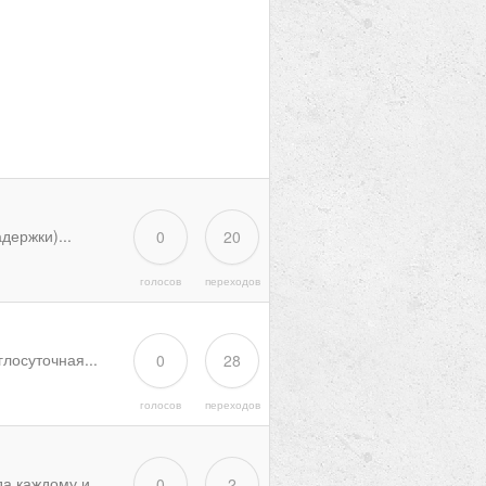
держки)...
0
20
голосов
переходов
лосуточная...
0
28
голосов
переходов
 каждому и...
0
2