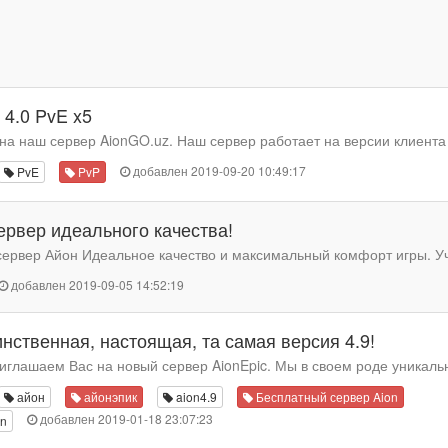
 4.0 PvE x5
а наш сервер AionGO.uz. Наш сервер работает на версии клиента 4
добавлен 2019-09-20 10:49:17
PvE
PvP
ервер идеального качества!
ервер Айон Идеальное качество и максимальный комфорт игры. Уча
добавлен 2019-09-05 14:52:19
нственная, настоящая, та самая версия 4.9!
риглашаем Вас на новый сервер AionEpic. Мы в своем роде уникальн
айон
айонэпик
aion4.9
Бесплатный сервер Aion
добавлен 2019-01-18 23:07:23
n