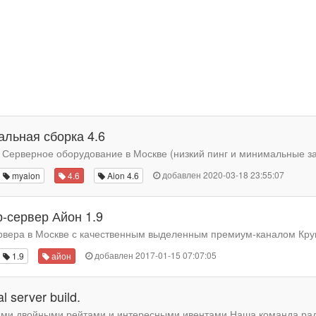
льная сборка 4.6
 Серверное оборудование в Москве (низкий пинг и минимальные за
добавлен 2020-03-18 23:55:07
myaion
4.6
Aion 4.6
-сервер Айон 1.9
вера в Москве с качественным выделенным премиум-каналом Круг
добавлен 2017-01-15 07:07:05
1.9
айон
al server build.
ыми двойными рейтами и интересными ивентами.Наша команда рада