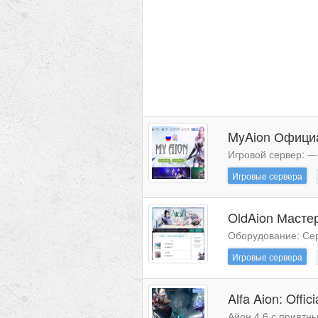
MyAion Официа
Игровой сервер: —
Игровые сервера
OldAion Мастер
Оборудование: Сер
Игровые сервера
Alfa Aion: Offici
Айон 4.6 с приятн