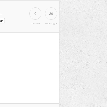
..
0
20
nds
голосов
переходов